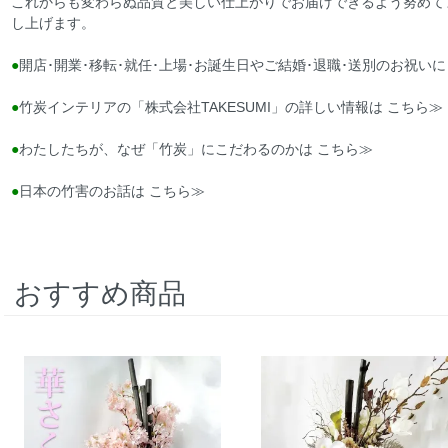
これからも変わらぬ品質と美しい仕上がりでお届けできるよう努めて
し上げます。
●
開店･開業･移転･就任･上場･お誕生日やご結婚･退職･送別のお祝
●
竹炭インテリアの「株式会社TAKESUMI」の詳しい情報は
こちら≫
●
わたしたちが、なぜ「竹炭」にこだわるのかは
こちら≫
●
日本の竹害のお話は
こちら≫
おすすめ商品